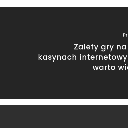
P
Zalety gry n
kasynach internetowy
warto wi