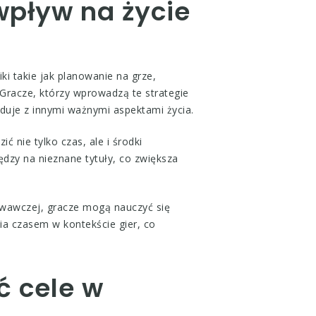
 wpływ na życie
ki takie jak planowanie na grze,
Gracze, którzy wprowadzą te strategie
iduje z innymi ważnymi aspektami życia.
 nie tylko czas, ale i środki
dzy na nieznane tytuły, co zwiększa
owawczej, gracze mogą nauczyć się
ia czasem w kontekście gier, co
ć cele w