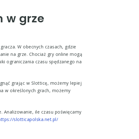
 w grze
 gracza. W obecnych czasach, gdzie
anie na grze. Chociaż gry online mogą
iki ograniczania czasu spędzanego na
gnąć grając w Slotticę, możemy lepiej
rana w określonych grach, możemy
. Analizowanie, ile czasu poświęcamy
https://slotticapolska.net.pl/