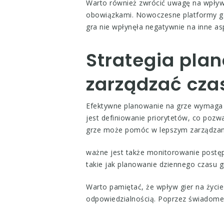
Warto również zwrócić uwagę na wpływ 
obowiązkami. Nowoczesne platformy gam
gra nie wpłynęła negatywnie na inne asp
Strategia plan
zarządzać cza
Efektywne planowanie na grze wymaga 
jest definiowanie priorytetów, co pozw
grze może pomóc w lepszym zarządzan
ważne jest także monitorowanie postęp
takie jak planowanie dziennego czasu g
Warto pamiętać, że wpływ gier na życ
odpowiedzialnością. Poprzez świadome 