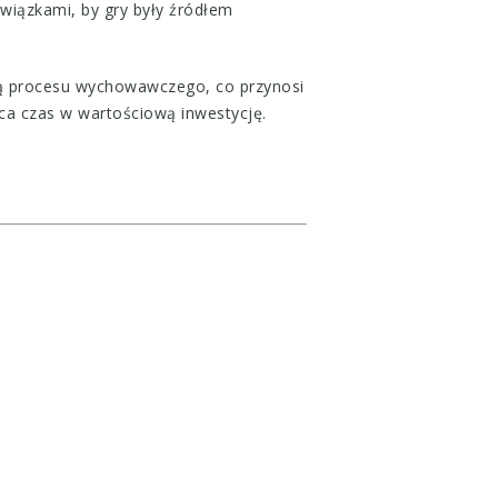
wiązkami, by gry były źródłem
ią procesu wychowawczego, co przynosi
łca czas w wartościową inwestycję.