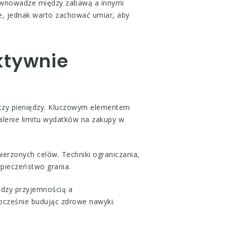
 równowadze między zabawą a innymi
e, jednak warto zachować umiar, aby
ktywnie
 czy pieniędzy. Kluczowym elementem
talenie limitu wydatków na zakupy w
erzonych celów. Techniki ograniczania,
zpieczeństwo grania.
ędzy przyjemnością a
ocześnie budując zdrowe nawyki.