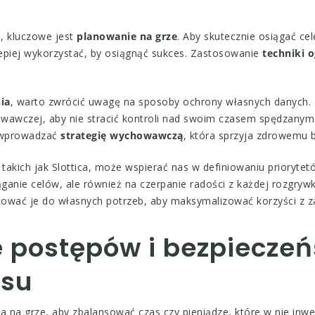
ca, kluczowe jest
planowanie na grze
. Aby skutecznie osiągać cel
lepiej wykorzystać, by osiągnąć sukces. Zastosowanie
techniki o
ia
, warto zwrócić uwagę na sposoby ochrony własnych danych
awczej, aby nie stracić kontroli nad swoim czasem spędzanym 
y wprowadzać
strategię wychowawczą
, która sprzyja zdrowemu 
 takich jak Slottica, może wspierać nas w definiowaniu prioryte
ąganie celów, ale również na czerpanie radości z każdej rozgryw
sować je do własnych potrzeb, aby maksymalizować korzyści z 
 postępów i bezpieczeń
esu
na grze, aby zbalansować czas czy pieniądze, które w nie inw