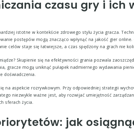
iczania czasu gry i ich
bardziej istotne w kontekście zdrowego stylu życia gracza. Techni
owanie postępów mogą znacząco wpłynąć na jakość gier online. 
nie celów staje się łatwiejsze, a czas spędzony na grach nie kol
niądze? Skupienie się na efektywności grania pozwala zaoszczędzić
nia, gracze mogą uniknąć pułapek nadmiernego wydawania pienię
ze doświadczenia.
 się na aspekcie rozrywkowym. Przy odpowiedniej strategii wych
atego niezwykle ważne jest, aby rozwijać umiejętność zarządzan
ch sferach życia.
riorytetów: jak osiągną