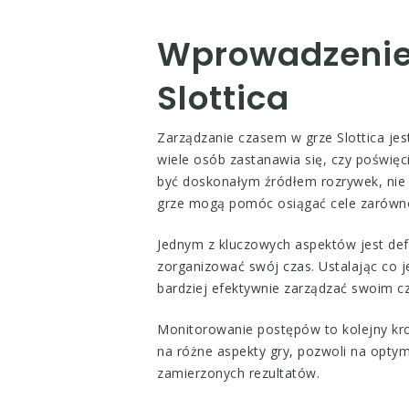
Wprowadzenie 
Slottica
Zarządzanie czasem w grze Slottica je
wiele osób zastanawia się, czy poświęc
być doskonałym źródłem rozrywek, nie
grze mogą pomóc osiągać cele zarówno 
Jednym z kluczowych aspektów jest defi
zorganizować swój czas. Ustalając co 
bardziej efektywnie zarządzać swoim c
Monitorowanie postępów to kolejny kro
na różne aspekty gry, pozwoli na optym
zamierzonych rezultatów.