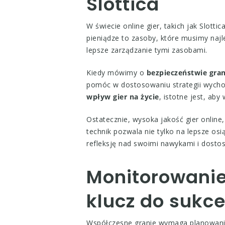
Slottica
W świecie online gier, takich jak Slotti
pieniądze to zasoby, które musimy naj
lepsze zarządzanie tymi zasobami.
Kiedy mówimy o
bezpieczeństwie gran
pomóc w dostosowaniu strategii wychow
wpływ gier na życie
, istotne jest, ab
Ostatecznie, wysoka jakość gier online,
technik pozwala nie tylko na lepsze osi
refleksję nad swoimi nawykami i dosto
Monitorowanie
klucz do sukc
Współczesne granie wymaga planowania 