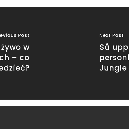
revious Post
Next Post
a żywo w
Så upp
ch – co
person
edzieć?
Jungle