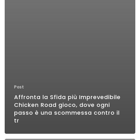
Post
Affronta la Sfida più Imprevedibile
Chicken Road gioco, dove ogni
passo è una scommessa contro il
tr