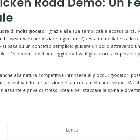
hicken Road Demo: Un F
le
re di molti giocatori grazie alla sua semplicità e accessibilità
 un browser web per iniziare a giocare. Questa immediatezza lo re
o si basa su un concetto semplice: guidare un pollo attraverso una
le. L’incremento del punteggio motiva il giocatore a superare i pro
anche alla natura competitiva intrinseca al gioco. I giocatori po
line, incentivando la ripetizione e la ricerca della perfezione. Ma a
lassante e priva di stress, ideale per staccare la spina e divertir
Lenta