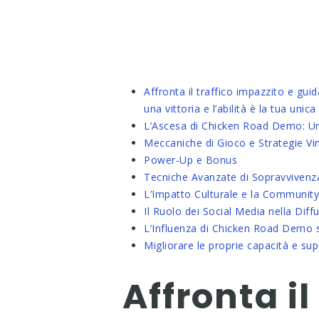
Affronta il traffico impazzito e gu
una vittoria e l’abilità è la tua unica
L’Ascesa di Chicken Road Demo: 
Meccaniche di Gioco e Strategie Vi
Power-Up e Bonus
Tecniche Avanzate di Sopravvivenz
L’Impatto Culturale e la Communit
Il Ruolo dei Social Media nella Diff
L’Influenza di Chicken Road Demo su
Migliorare le proprie capacità e supe
Affronta il