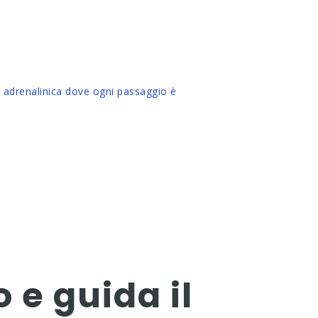
ra adrenalinica dove ogni passaggio è
o e guida il