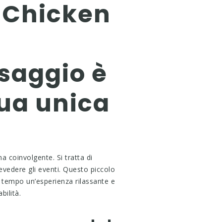
n Chicken
saggio è
 tua unica
 coinvolgente. Si tratta di
prevedere gli eventi. Questo piccolo
 tempo un’esperienza rilassante e
bilità.