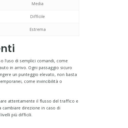
Media
Difficile
Estrema
nti
so l’uso di semplici comandi, come
e auto in arrivo. Ogni passaggio sicuro
ungere un punteggio elevato, non basta
emporanei, come invincibilità o
are attentamente il flusso del traffico e
 a cambiare direzione in caso di
lli più difficili.