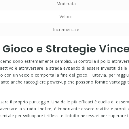
Moderata
Veloce
Incrementale
Gioco e Strategie Vince
demo sono estremamente semplici. Si controlla il pollo attraver
biettivo è attraversare la strada evitando di essere investiti dall
o con un veicolo comporta la fine del gioco. Tuttavia, per raggi
tante anche raccogliere power-up che possono fornire vantaggi t
are il proprio punteggio. Una delle più efficaci è quella di osserv
raversare la strada. Inoltre, è importante essere reattivi e pronti
ale per sviluppare i riflessi e l’intuito necessari per superare i live