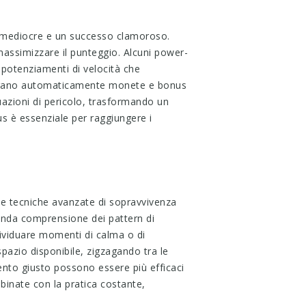
ita mediocre e un successo clamoroso.
massimizzare il punteggio. Alcuni power-
, potenziamenti di velocità che
attirano automaticamente monete e bonus
tuazioni di pericolo, trasformando un
us è essenziale per raggiungere i
erse tecniche avanzate di sopravvivenza
fonda comprensione dei pattern di
ndividuare momenti di calma o di
spazio disponibile, zigzagando tra le
mento giusto possono essere più efficaci
mbinate con la pratica costante,