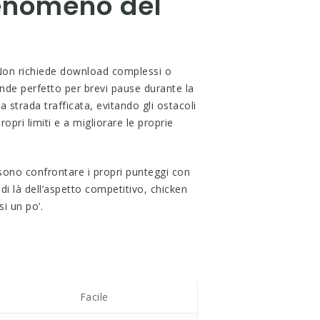
enomeno del
. Non richiede download complessi o
nde perfetto per brevi pause durante la
 strada trafficata, evitando gli ostacoli
pri limiti e a migliorare le proprie
ssono confrontare i propri punteggi con
l di là dell’aspetto competitivo, chicken
si un po’.
Facile