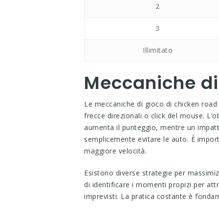
2
3
Illimitato
Meccaniche di 
Le meccaniche di gioco di chicken road 
frecce direzionali o click del mouse. L’o
aumenta il punteggio, mentre un impatt
semplicemente evitare le auto. È impor
maggiore velocità.
Esistono diverse strategie per massimizz
di identificare i momenti propizi per att
imprevisti. La pratica costante è fondament