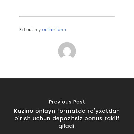
Fill out my
online form
.
Previous Post
Kazino onlayn formatda ro'yxatdan
o'tish uchun depozitsiz bonus taklif
qiladi.