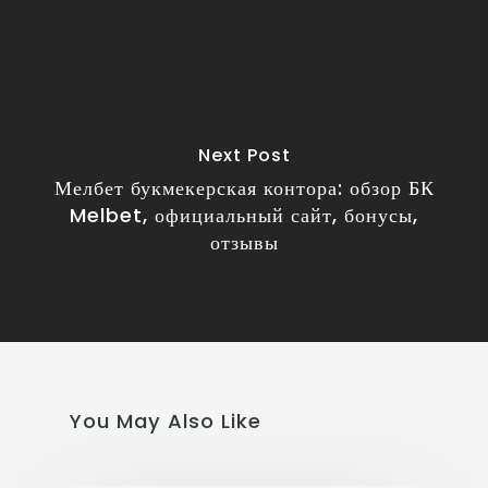
Next Post
Мелбет букмекерская контора: обзор БК
Melbet, официальный сайт, бонусы,
отзывы
You May Also Like