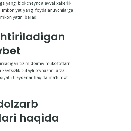
larga yangi blokcheynda avval xakerlik
b imkoniyat yangi foydalanuvchilarga
mkoniyatini beradi.
htiriladigan
wbet
ariladigan tizim doimiy mukofotlarni
avfsizlik tufayli o'ynashni afzal
qiyatli treyderlar haqida ma'lumot
dolzarb
lari haqida