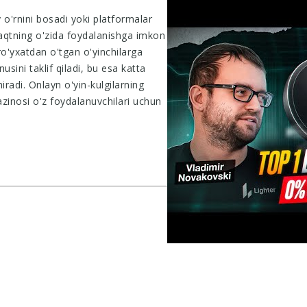
 o'rnini bosadi yoki platformalar
vaqtning o'zida foydalanishga imkon
ro'yxatdan o'tgan o'yinchilarga
ini taklif qiladi, bu esa katta
iradi. Onlayn o'yin-kulgilarning
zinosi o'z foydalanuvchilari uchun