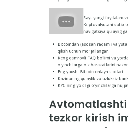
Sayt yangi foydalanuvch
Kriptovalyutani sotib o
navigatsiya qulayligig
Bitcoindan (asosan raqamli valyuta 
qilish uchun mo'ljallangan.
Keng qamrovli FAQ bo'limi va yordam
o'yinchilarga o'z harakatlarini nazo
Eng yaxshi Bitcoin onlayn slotlari – 
Kazinoning qulaylik va uzluksiz bank
KYC ning yo'qligi o'yinchilarga huj
Avtomatlashtir
tezkor kirish 