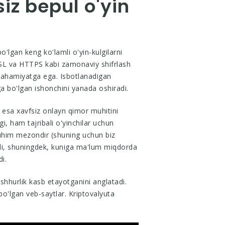
iz bepul o'yin
 bo'lgan keng ko'lamli o'yin-kulgilarni
k (SSL va HTTPS kabi zamonaviy shifrlash
or ahamiyatga ega. Isbotlanadigan
iga bo'lgan ishonchini yanada oshiradi.
bu esa xavfsiz onlayn qimor muhitini
gi, ham tajribali o'yinchilar uchun
muhim mezondir (shuning uchun biz
adi, shuningdek, kuniga ma'lum miqdorda
i.
shhurlik kasb etayotganini anglatadi.
bo'lgan veb-saytlar. Kriptovalyuta