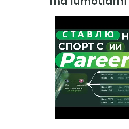
ma'lumotlarni