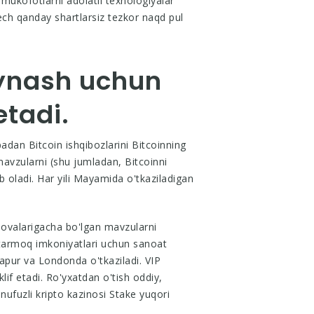
f mukofotlarni adolatli texnologiyalar
 hech qanday shartlarsiz tezkor naqd pul
'ynash uchun
etadi.
adan Bitcoin ishqibozlarini Bitcoinning
mavzularni (shu jumladan, Bitcoinni
b oladi. Har yili Mayamida o'tkaziladigan
ilovalarigacha bo'lgan mavzularni
tarmoq imkoniyatlari uchun sanoat
gapur va Londonda o'tkaziladi. VIP
lif etadi. Ro'yxatdan o'tish oddiy,
ufuzli kripto kazinosi Stake yuqori