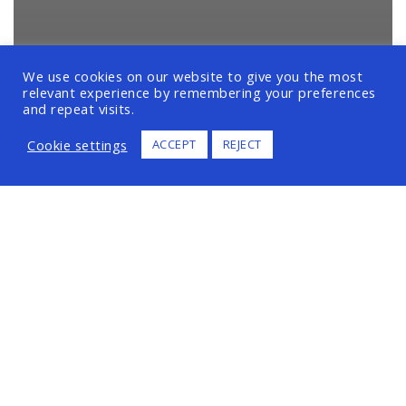
We use cookies on our website to give you the most
relevant experience by remembering your preferences
and repeat visits.
Cookie settings
ACCEPT
REJECT
uncategorized
Jak skutecznie wykorzystać czas
na gry online?