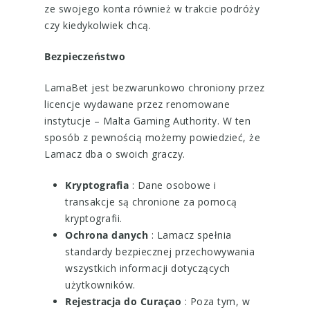
ze swojego konta również w trakcie podróży
czy kiedykolwiek chcą.
Bezpieczeństwo
LamaBet jest bezwarunkowo chroniony przez
licencje wydawane przez renomowane
instytucje – Malta Gaming Authority. W ten
sposób z pewnością możemy powiedzieć, że
Lamacz dba o swoich graczy.
Kryptografia
: Dane osobowe i
transakcje są chronione za pomocą
kryptografii.
Ochrona danych
: Lamacz spełnia
standardy bezpiecznej przechowywania
wszystkich informacji dotyczących
użytkowników.
Rejestracja do Curaçao
: Poza tym, w