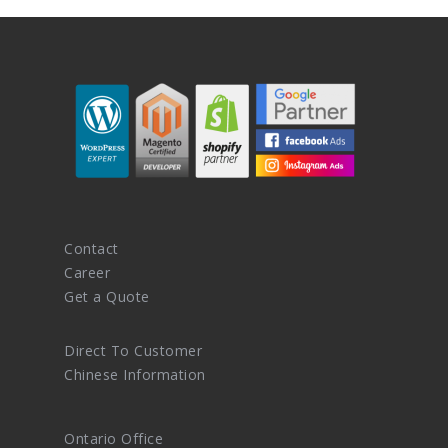
Contact
Career
Get a Quote
Direct To Customer
Chinese Information
Ontario Office