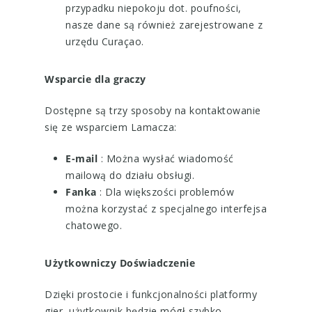
przypadku niepokoju dot. poufności,
nasze dane są również zarejestrowane z
urzędu Curaçao.
Wsparcie dla graczy
Dostępne są trzy sposoby na kontaktowanie
się ze wsparciem Lamacza:
E-mail
: Można wysłać wiadomość
mailową do działu obsługi.
Fanka
: Dla większości problemów
można korzystać z specjalnego interfejsa
chatowego.
Użytkowniczy Doświadczenie
Dzięki prostocie i funkcjonalności platformy
gier, użytkownik będzie mógł szybko