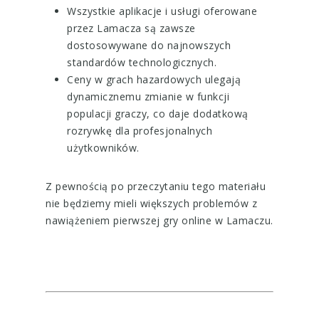
Wszystkie aplikacje i usługi oferowane
przez Lamacza są zawsze
dostosowywane do najnowszych
standardów technologicznych.
Ceny w grach hazardowych ulegają
dynamicznemu zmianie w funkcji
populacji graczy, co daje dodatkową
rozrywkę dla profesjonalnych
użytkowników.
Z pewnością po przeczytaniu tego materiału
nie będziemy mieli większych problemów z
nawiążeniem pierwszej gry online w Lamaczu.