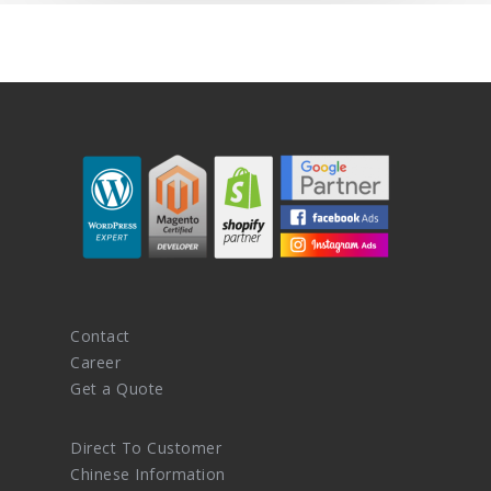
Contact
Career
Get a Quote
Direct To Customer
Chinese Information