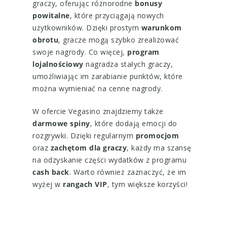
graczy, oferując różnorodne
bonusy
powitalne
, które przyciągają nowych
użytkowników. Dzięki prostym
warunkom
obrotu
, gracze mogą szybko zrealizować
swoje nagrody. Co więcej,
program
lojalnościowy
nagradza stałych graczy,
umożliwiając im zarabianie punktów, które
można wymieniać na cenne nagrody.
W ofercie Vegasino znajdziemy także
darmowe spiny
, które dodają emocji do
rozgrywki. Dzięki regularnym
promocjom
oraz
zachętom dla graczy
, każdy ma szansę
na odzyskanie części wydatków z programu
cash back
. Warto również zaznaczyć, że im
wyżej w
rangach VIP
, tym większe korzyści!