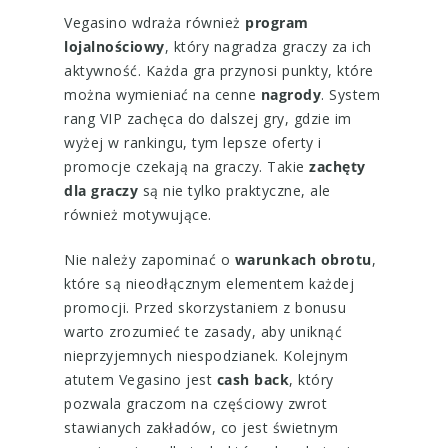
Vegasino wdraża również
program
lojalnościowy
, który nagradza graczy za ich
aktywność. Każda gra przynosi punkty, które
można wymieniać na cenne
nagrody
. System
rang VIP zachęca do dalszej gry, gdzie im
wyżej w rankingu, tym lepsze oferty i
promocje czekają na graczy. Takie
zachęty
dla graczy
są nie tylko praktyczne, ale
również motywujące.
Nie należy zapominać o
warunkach obrotu
,
które są nieodłącznym elementem każdej
promocji. Przed skorzystaniem z bonusu
warto zrozumieć te zasady, aby uniknąć
nieprzyjemnych niespodzianek. Kolejnym
atutem Vegasino jest
cash back
, który
pozwala graczom na częściowy zwrot
stawianych zakładów, co jest świetnym