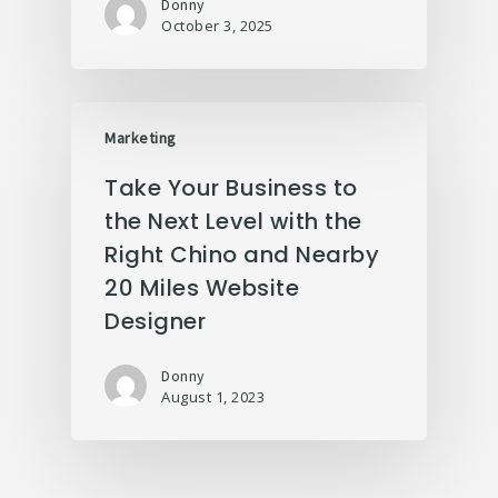
Donny
October 3, 2025
Marketing
Take Your Business to
the Next Level with the
Right Chino and Nearby
20 Miles Website
Designer
Donny
August 1, 2023