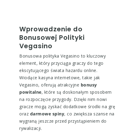
Wprowadzenie do
Bonusowej Polityki
Vegasino
Bonusowa polityka Vegasino to kluczowy
element, który przyciąga graczy do tego
ekscytującego świata hazardu online.
Wiodące kasyna internetowe, takie jak
Vegasino, oferują atrakcyjne
bonusy
powitalne
, które są doskonałym sposobem
na rozpoczęcie przygody. Dzięki nim nowi
gracze mogą zyskać dodatkowe środki na grę
oraz
darmowe spiny
, co zwiększa szanse na
wygraną jeszcze przed przystąpieniem do
rywalizacji.