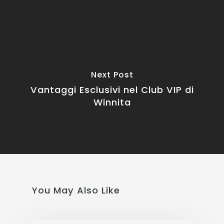
Next Post
Vantaggi Esclusivi nel Club VIP di
Winnita
You May Also Like