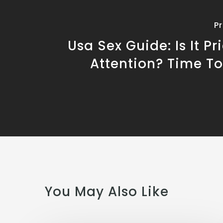
P
Usa Sex Guide: Is It Pr
Attention? Time To
You May Also Like