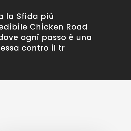
a la Sfida più
edibile Chicken Road
 dove ogni passo è una
ssa contro il tr