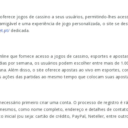
ferece jogos de cassino a seus usuários, permitindo-lhes ace
migável e uma experiência de jogo personalizada, o site se dest
t.pt/
dedicada.
ine que fornece acesso a jogos de cassino, esportes e aposta
 dias por semana, os usuários podem escolher entre mais de 1.00
tuna. Além disso, o site oferece apostas ao vivo em esportes, co
s ações das partidas ao mesmo tempo que colocam suas apost
cessário primeiro criar uma conta. O processo de registro é rá
 mesmos, como nome completo, endereço e detalhes de contato.
icial (ou seja: cartão de crédito, PayPal, Neteller, entre outro