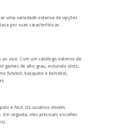
ssar uma variedade extensa de opções
aca por suas características
s ao vivo. Com um catálogo extenso de
0 games de alto grau, incluindo slots,
mo futebol, basquete e beisebol,
as.
pido e fácil. Os usuários devem
 Em seguida, eles precisam escolher
s).