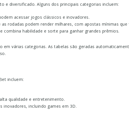
 e diversificado. Alguns dos principais categorias incluem:
podem acessar jogos clássicos e inovadores.
de as rodadas podem render milhares, com apostas mínimas que
que combina habilidade e sorte para ganhar grandes prêmios.
em várias categorias. As tabelas são geradas automaticamente,
so.
et incluem:
alta qualidade e entretenimento.
os inovadores, incluindo games em 3D.