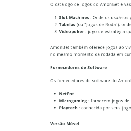
O catálogo de jogos do AmonBet é vasto
Slot Machines
: Onde os usuários 
Tabelas
(ou “Jogos de Roda”): on
Videopoker
: jogo de estratégia 
AmonBet também oferece jogos ao vivo 
no mesmo momento da rodada em cur
Fornecedores de Software
Os fornecedores de software do AmonB
NetEnt
Microgaming
: fornecem jogos de 
Playtech
: conhecida por seus jog
Versão Móvel