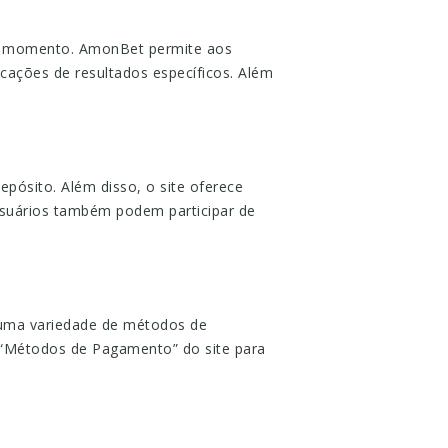
uer momento. AmonBet permite aos
icações de resultados específicos. Além
pósito. Além disso, o site oferece
usuários também podem participar de
e uma variedade de métodos de
o “Métodos de Pagamento” do site para