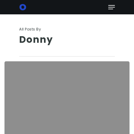
Skip
Menu
to
main
content
All Posts By
Donny