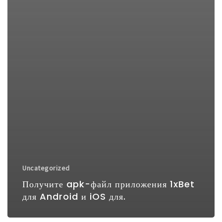
Uncategorized
Получите apk-файл приложения 1xBet
для Android и iOS для.