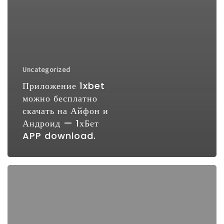
Uncategorized
Приложение 1xbet
можно бесплатно
скачать на Айфон и
Андроид — 1хБет
APP download.