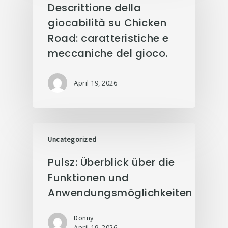
Descrittione della
giocabilità su Chicken
Road: caratteristiche e
meccaniche del gioco.
April 19, 2026
Uncategorized
Pulsz: Überblick über die
Funktionen und
Anwendungsmöglichkeiten
Donny
April 19, 2026