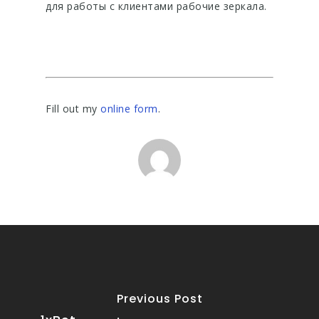
для работы с клиентами рабочие зеркала.
Fill out my
online form
.
Previous Post