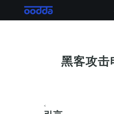
Skip
to
main
content
黑客攻击
<