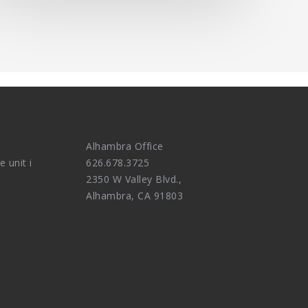
Alhambra Office
e unit i
626.678.3725
2350 W Valley Blvd.,
Alhambra, CA 91803