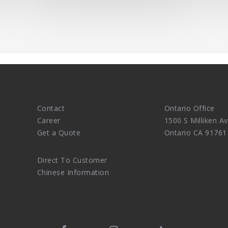
Contact
Ontario Office
Career
1500 S Milliken Av
Get a Quote
Ontario CA 91761
Direct To Customer
Chinese Information