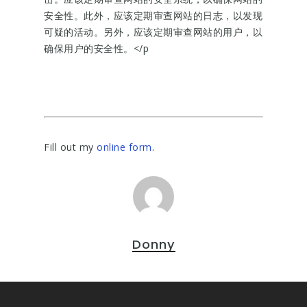
安全性。此外，应该定期审查网站的日志，以发现
可疑的活动。另外，应该定期审查网站的用户，以
确保用户的安全性。</p
Fill out my
online form
.
Donny