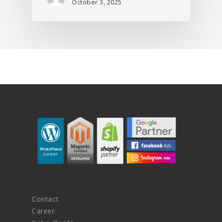
October 3, 2025
Contact
Career