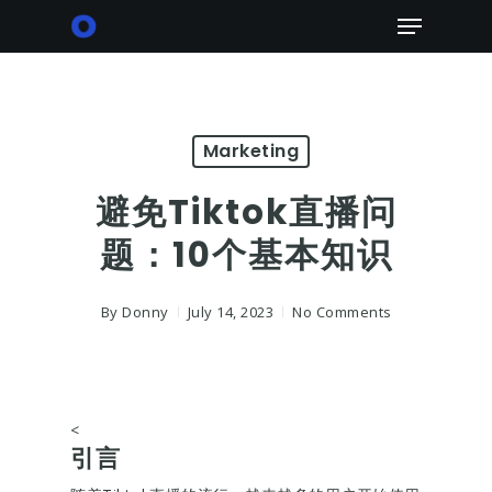
Skip
Menu
to
main
content
Marketing
避免Tiktok直播问
题：10个基本知识
By
Donny
July 14, 2023
No Comments
<
引言