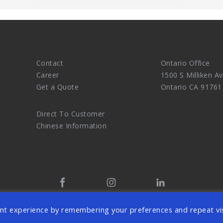
Contact
Ontario Office
Career
1500 S Milliken Av
Get a Quote
Ontario CA 91761
Direct To Customer
Chinese Information
tal Marketing Agency and eCommerce Website Design Master. 
nt experience by remembering your preferences and repeat vis