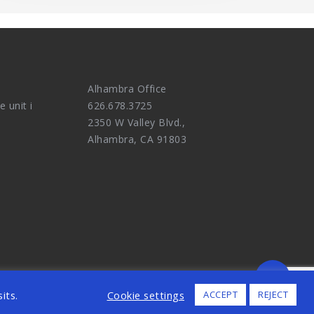
Alhambra Office
e unit i
626.678.3725
2350 W Valley Blvd.,
Alhambra, CA 91803
ALL RIGHTS RESERVED.
its.
Cookie settings
ACCEPT
REJECT