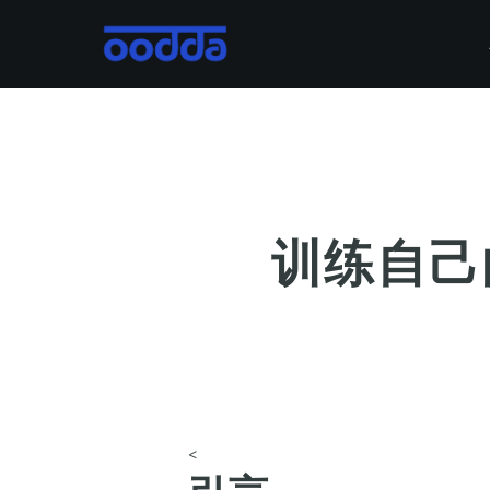
Skip
to
main
content
训练自己
<