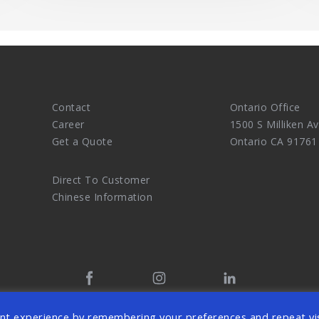
Contact
Ontario Office
Career
1500 S Milliken Av
Get a Quote
Ontario CA 91761
Direct To Customer
Chinese Information
tal Marketing Agency and eCommerce Website Design Master. 
nt experience by remembering your preferences and repeat vis