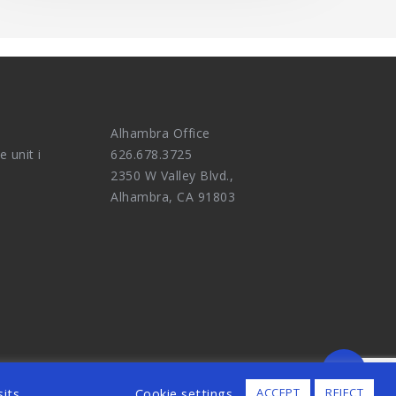
Alhambra Office
e unit i
626.678.3725
2350 W Valley Blvd.,
Alhambra, CA 91803
ALL RIGHTS RESERVED.
its.
Cookie settings
ACCEPT
REJECT