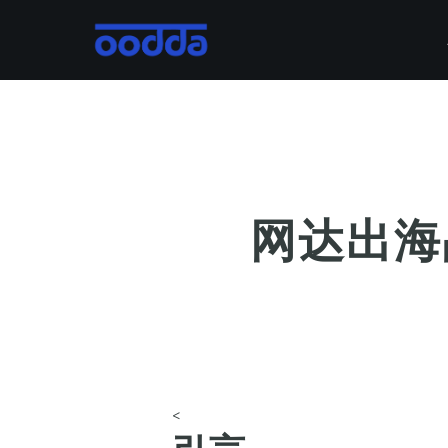
Skip
to
main
content
网达出海
<