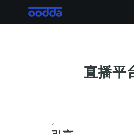
Skip
to
main
content
直播平台
<