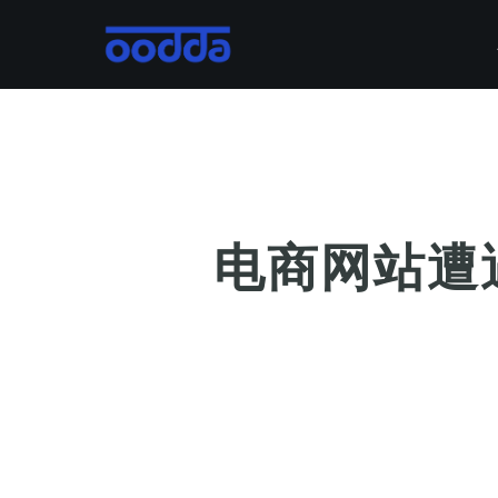
Skip
to
main
content
电商网站遭