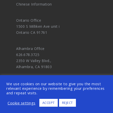
Chinese Information
Ontario Office
1500 S Milliken Ave unit i
Ontario CA 91761
Alhambra Office
626.678.3725
2350 W Valley Blvd.,
Alhambra, CA 91803
We use cookies on our website to give you the most
relevant experience by remembering your preferences
and repeat visits.
© 2026 OODDA - Digital Marketing Agency
Cookie settings
ACCEPT
REJECT
and eCommerce Website Design Master. ALL
RIGHTS RESERVED.