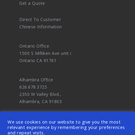
Get a Quote
Direct To Customer
Chinese Information
Ontario Office
1500 S Milliken Ave unit i
Ontario CA 91761
Alhambra Office
626.678.3725
2350 W Valley Blvd.,
Alhambra, CA 91803
We use cookies on our website to give you the most
relevant experience by remembering your preferences
and repeat visits.