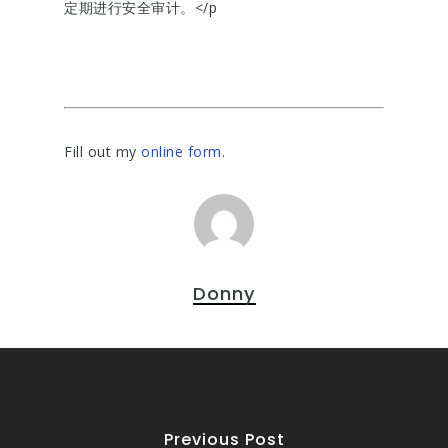
定期进行安全审计。</p
Fill out my
online form
.
Donny
Previous Post