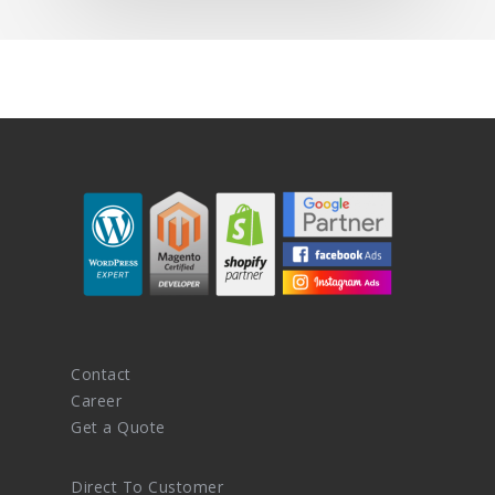
Contact
Career
Get a Quote
Direct To Customer