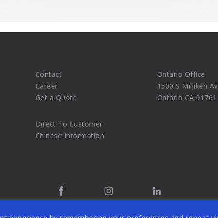
Contact
Ontario Office
Career
1500 S Milliken Av
Get a Quote
Ontario CA 91761
Direct To Customer
Chinese Information
tal Marketing Agency and eCommerce Website Design Master. 
nt experience by remembering your preferences and repeat vis