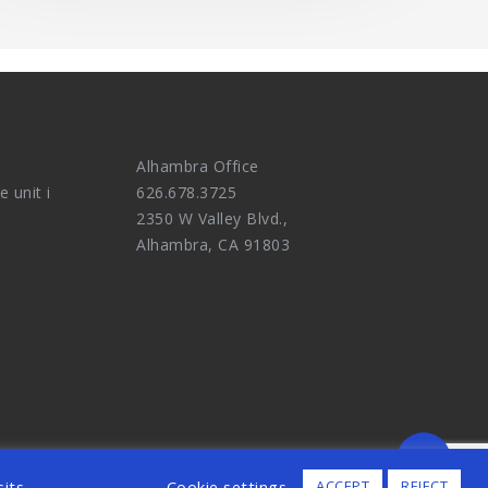
Alhambra Office
e unit i
626.678.3725
2350 W Valley Blvd.,
Alhambra, CA 91803
ALL RIGHTS RESERVED.
its.
Cookie settings
ACCEPT
REJECT