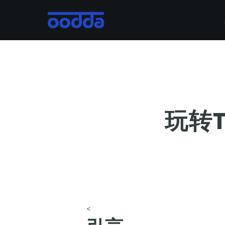
Skip
to
main
content
玩转T
<