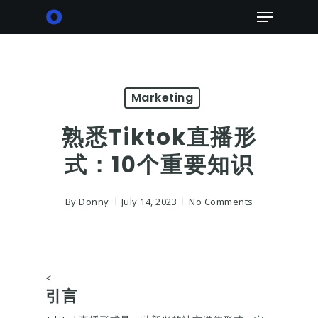
Skip
Menu
to
main
content
Marketing
熟悉Tiktok直播形
式：10个重要知识
By
Donny
July 14, 2023
No Comments
<
引言