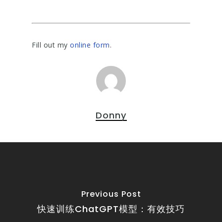
Fill out my
online form
.
Donny
Previous Post
快速训练ChatGPT模型：有效技巧