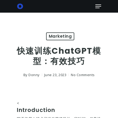
Skip
Menu
to
main
content
Marketing
快速训练ChatGPT模
型：有效技巧
By
Donny
June 23, 2023
No Comments
<
Introduction