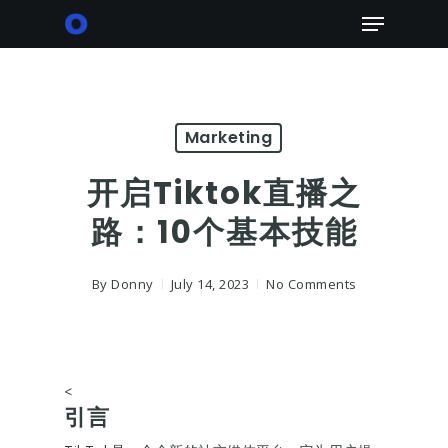
Skip
Menu
to
main
content
Marketing
开启Tiktok直播之
路：10个基本技能
By
Donny
July 14, 2023
No Comments
<
引言