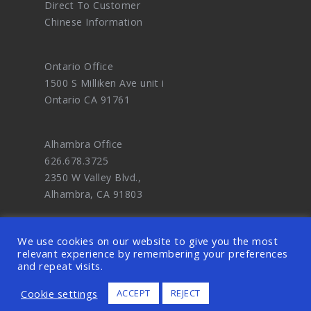
Direct To Customer
Chinese Information
Ontario Office
1500 S Milliken Ave unit i
Ontario CA 91761
Alhambra Office
626.678.3725
2350 W Valley Blvd.,
Alhambra, CA 91803
We use cookies on our website to give you the most
relevant experience by remembering your preferences
and repeat visits.
© 2026 OODDA - Digital Marketing Agency
Cookie settings
ACCEPT
REJECT
and eCommerce Website Design Master. ALL
RIGHTS RESERVED.