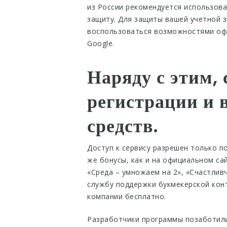
из России рекомендуется использов
защиту. Для защиты вашей учетной 
воспользоваться возможностями оф
Google.
Наряду с этим,
регистрации и 
средств.
Доступ к сервису разрешен только п
же бонусы, как и на официальном сай
«Среда – умножаем на 2», «Счастлив
службу поддержки букмекерской конт
компании бесплатно.
Разработчики программы позаботили