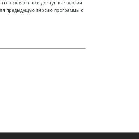
латно скачать все доступные версии
ляя предыдущую версию программы с