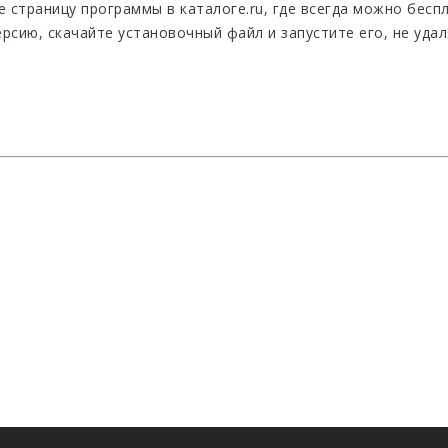
 страницу программы в каталоге.ru, где всегда можно бесп
рсию, скачайте установочный файл и запустите его, не уда