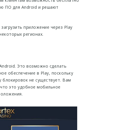
оим клиентам возможность бесплатно
ию ПО для Android и решают
 загрузить приложение через Play
некоторых регионах.
Android. Это возможно сделать
е обеспечение в Play, поскольку
у блокировок не существует. Вам
, что это удобное мобильное
положения.