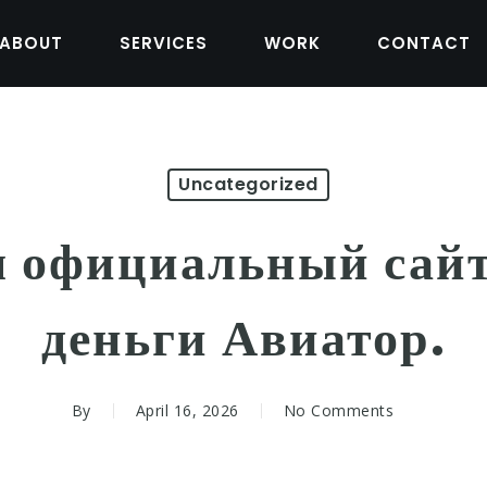
ABOUT
SERVICES
WORK
CONTACT
Uncategorized
м официальный сайт
деньги Авиатор.
By
April 16, 2026
No Comments