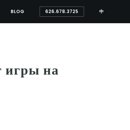
BLOG
626.678.3725
中
 игры на