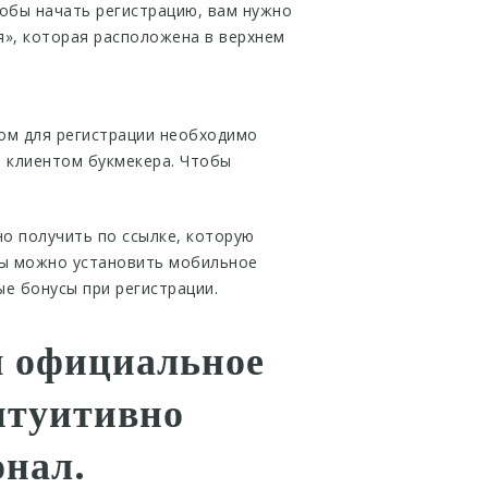
тобы начать регистрацию, вам нужно
я», которая расположена в верхнем
том для регистрации необходимо
ь клиентом букмекера. Чтобы
но получить по ссылке, которую
вы можно установить мобильное
е бонусы при регистрации.
я официальное
нтуитивно
нал.