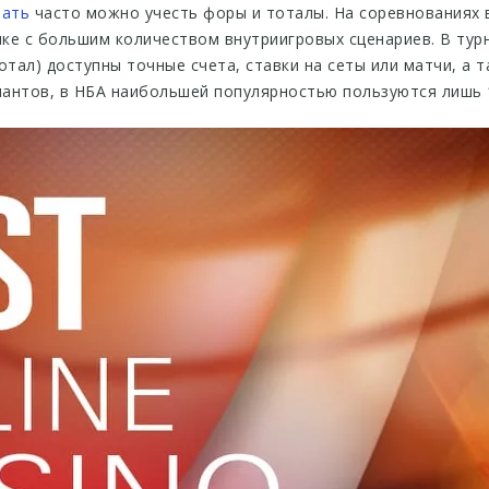
чать
часто можно учесть форы и тоталы. На соревнованиях 
нке с большим количеством внутриигровых сценариев. В ту
отал) доступны точные счета, ставки на сеты или матчи, а 
антов, в НБА наибольшей популярностью пользуются лишь 1