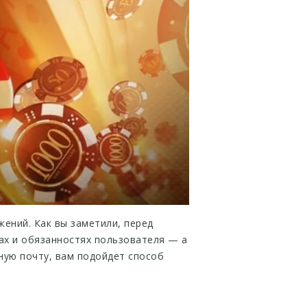
ений. Как вы заметили, перед
ах и обязанностях пользователя — а
ную почту, вам подойдет способ