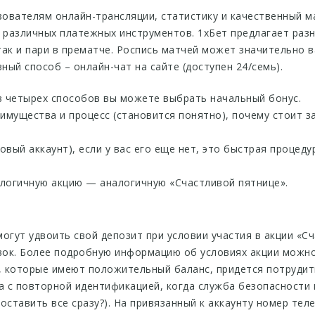
ователям онлайн-трансляции, статистику и качественный ма
 различных платежных инструментов. 1хБет предлагает раз
 так и пари в прематче. Роспись матчей может значительно 
ый способ – онлайн-чат на сайте (доступен 24/семь).
з четырех способов вы можете выбрать начальный бонус.
имущества и процесс (становится понятно), почему стоит 
овый аккаунт), если у вас его еще нет, это быстрая процеду
алогичную акцию — аналогичную «Счастливой пятнице».
огут удвоить свой депозит при условии участия в акции «С
вок. Более подробную информацию об условиях акции можно 
, которые имеют положительный баланс, придется потрудит
а с повторной идентификацией, когда служба безопасности
ставить все сразу?). На привязанный к аккаунту номер тел