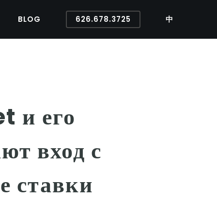
BLOG
626.678.3725
中
t и его
ют вход с
е ставки