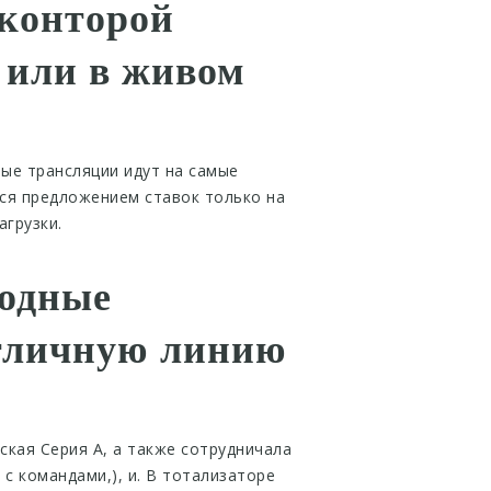
 конторой
 или в живом
ные трансляции идут на самые
тся предложением ставок только на
агрузки.
годные
отличную линию
ская Серия A, а также сотрудничала
с командами,), и. В тотализаторе