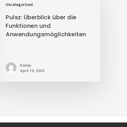
Uncategorized
Pulsz: Überblick über die
Funktionen und
Anwendungsmöglichkeiten
Donny
April 19, 2026