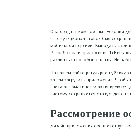
Она создает комфортные условия для
что функционал ставок был сохранен
мобильной версией. Выводить свои в
Разработчики приложения 1xBet учл
различных способов оплаты. Не забы
На нашем сайте регулярно публикуют
затем загрузить приложение. Чтобы 
счета автоматически активируются д
систему сохраняется статус, депонен
Рассмотрение о
Дизайн приложения соответствует о