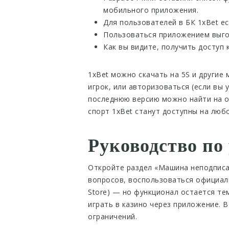
мобильного приложения.
Для пользователей в БК 1xBet е
Пользоваться приложением выгод
Как вы видите, получить доступ 
1xBet можно скачать на 5S и другие
игрок, или авторизоваться (если вы
последнюю версию можно найти на оф
спорт 1xBet станут доступны на люб
Руководство по 
Откройте раздел «Машина неподписа
вопросов, воспользоваться официаль
Store) — но функционал остается те
играть в казино через приложение. 
ограничений.