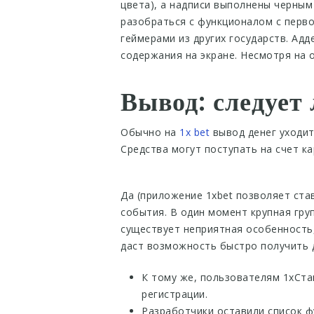
цвета), а надписи выполнены черны
разобраться с функционалом с перво
геймерами из других государств. Адд
содержания на экране. Несмотря на 
Вывод: следует 
Обычно на
1x bet
вывод денег уходит
Средства могут поступать на счет к
Да (приложение 1xbet позволяет ста
события. В один момент крупная гру
существует неприятная особенность,
даст возможность быстро получить 
К тому же, пользователям 1хСт
регистрации.
Разработчики оставили список фу