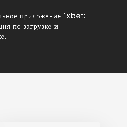
ьное приложение 1xbet:
ия по загрузке и
е.