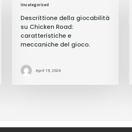
Uncategorized
Descrittione della giocabilità
su Chicken Road:
caratteristiche e
meccaniche del gioco.
April 19, 2026