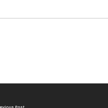
revious Post