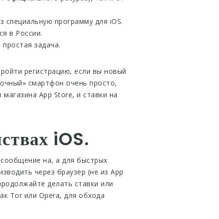
з специальную программу для iOS.
я в России.
 простая задача.
пройти регистрацию, если вы новый
блочный» смартфон очень просто,
магазина App Store, и ставки на
йствах iOS.
сообщение на, а для быстрых
зводить через браузер (не из App
продолжайте делать ставки или
к Tor или Opera, для обхода