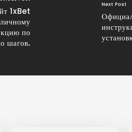
Next Post
йт 1xBet
Официал
 личному
инструкц
укцию по
установк
о шагов.