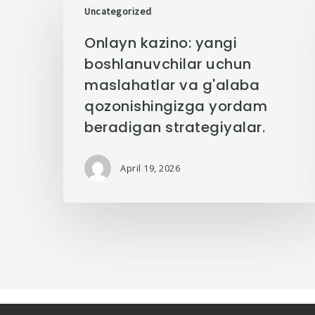
Uncategorized
Onlayn kazino: yangi
boshlanuvchilar uchun
maslahatlar va g'alaba
qozonishingizga yordam
beradigan strategiyalar.
April 19, 2026