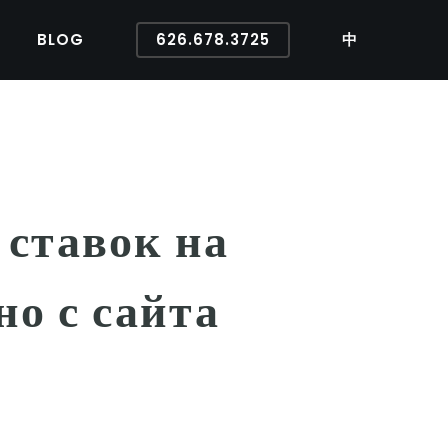
BLOG
626.678.3725
中
 ставок на
но с сайта