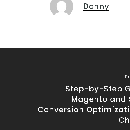
Donny
P
Step-by-Step G
Magento and 
Conversion Optimizati
Ch