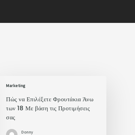
Marketing
Πώς να Επιλέξετε Φρουτάκια Άνω
των 18 Με βάση τις Προτιμήσεις
σας
Donny