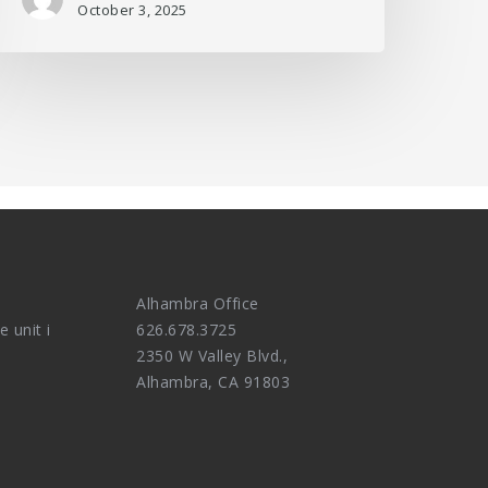
October 3, 2025
Alhambra Office
e unit i
626.678.3725
2350 W Valley Blvd.,
Alhambra, CA 91803