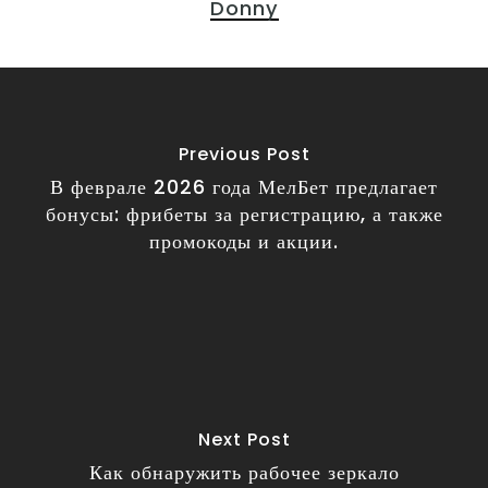
Donny
Previous Post
В феврале 2026 года МелБет предлагает
бонусы: фрибеты за регистрацию, а также
промокоды и акции.
Next Post
Как обнаружить рабочее зеркало