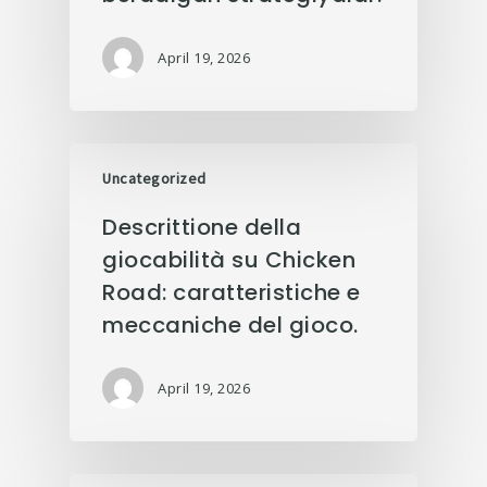
April 19, 2026
Uncategorized
Descrittione della
giocabilità su Chicken
Road: caratteristiche e
meccaniche del gioco.
April 19, 2026