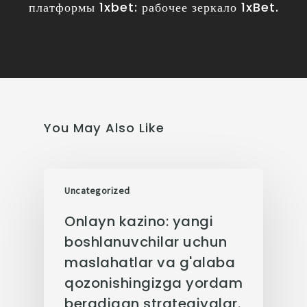
платформы 1xbet: рабочее зеркало 1xBet.
You May Also Like
Uncategorized
Onlayn kazino: yangi
boshlanuvchilar uchun
maslahatlar va g'alaba
qozonishingizga yordam
beradigan strategiyalar.