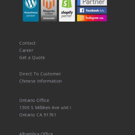
Contact
Career
Get a Quote
Direct To Customer
Chinese Information
Ontario Office
1500 S Milliken Ave unit i
Ontario CA 91761
Alhambra Office