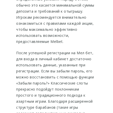
обычно это касается минимальной суммы
депозита и требований к отыгрышу.
Игрокам рекомендуется внимательно
ознакомиться с правилами каждой акции,
чтобы максимально эффективно
использовать возможности,
предоставляемые Melbet.
После успешной регистрации на Мел бет,
для входа в личный кабинет достаточно
использовать данные, указанные при
регистрации. Если вы забыли пароль, его
можно восстановить с помощью функции
«Забыли пароль?» Классические слоты
прекрасно подойдут поклонникам
простого и традиционного подхода к
азартным играм. Благодаря расширенной
структуре барабанов (такие игры