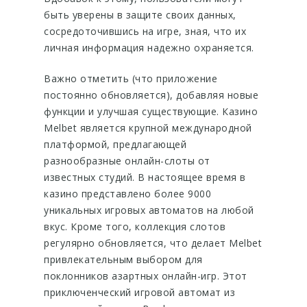
быть уверены в защите своих данных,
сосредоточившись на игре, зная, что их
личная информация надежно охраняется.
Важно отметить (что приложение
постоянно обновляется), добавляя новые
функции и улучшая существующие. Казино
Melbet является крупной международной
платформой, предлагающей
разнообразные онлайн-слоты от
известных студий. В настоящее время в
казино представлено более 9000
уникальных игровых автоматов на любой
вкус. Кроме того, коллекция слотов
регулярно обновляется, что делает Melbet
привлекательным выбором для
поклонников азартных онлайн-игр. Этот
приключенческий игровой автомат из