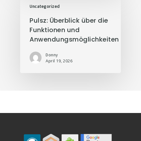
Uncategorized
Pulsz: Überblick über die
Funktionen und
Anwendungsmöglichkeiten
Donny
April 19, 2026