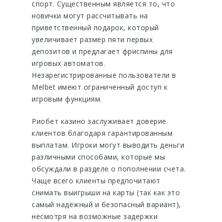
спорт. Существенным является то, что
новички могут рассчитывать на
приветственный подарок, который
увеличивает размер пяти первых
депозитов и предлагает фриспины для
игровых автоматов.
Незарегистрированные пользователи в
Melbet имеют ограниченный доступ к
игровым функциям.
Риобет казино заслуживает доверие
клиентов благодаря гарантированным
выплатам. Игроки могут выводить деньги
различными способами, которые мы
обсуждали в разделе о пополнении счета.
Чаще всего клиенты предпочитают
снимать выигрыши на карты (так как это
самый надёжный и безопасный вариант),
несмотря на возможные задержки