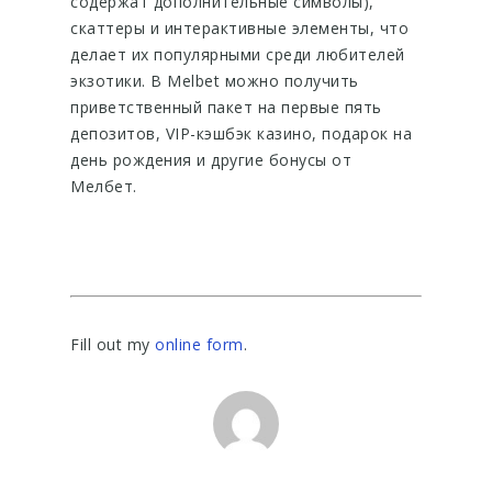
содержат дополнительные символы),
скаттеры и интерактивные элементы, что
делает их популярными среди любителей
экзотики. В Melbet можно получить
приветственный пакет на первые пять
депозитов, VIP-кэшбэк казино, подарок на
день рождения и другие бонусы от
Мелбет.
Fill out my
online form
.