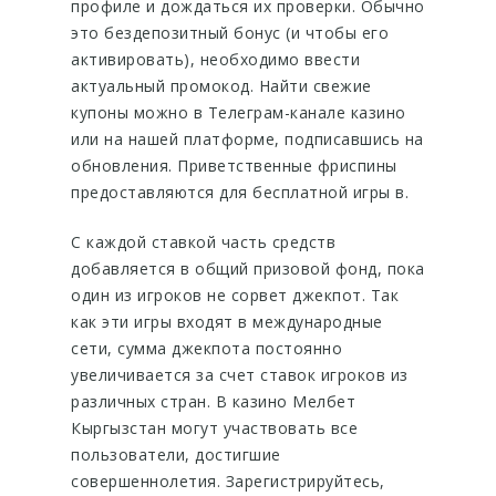
профиле и дождаться их проверки. Обычно
это бездепозитный бонус (и чтобы его
активировать), необходимо ввести
актуальный промокод. Найти свежие
купоны можно в Телеграм-канале казино
или на нашей платформе, подписавшись на
обновления. Приветственные фриспины
предоставляются для бесплатной игры в.
С каждой ставкой часть средств
добавляется в общий призовой фонд, пока
один из игроков не сорвет джекпот. Так
как эти игры входят в международные
сети, сумма джекпота постоянно
увеличивается за счет ставок игроков из
различных стран. В казино Мелбет
Кыргызстан могут участвовать все
пользователи, достигшие
совершеннолетия. Зарегистрируйтесь,