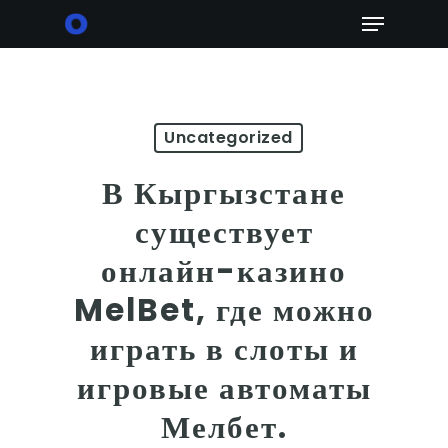
Skip
Menu
to
main
content
Uncategorized
В Кыргызстане
существует
онлайн-казино
MelBet, где можно
играть в слоты и
игровые автоматы
Мелбет.