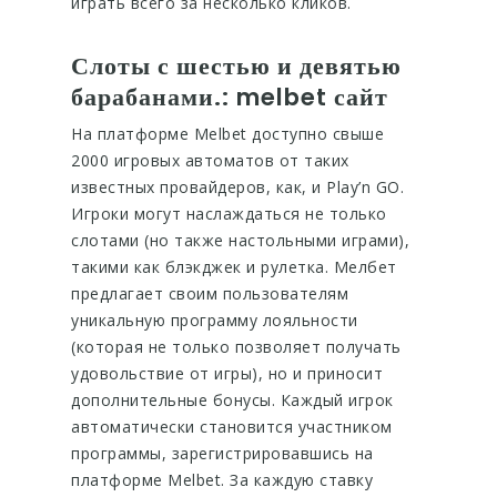
играть всего за несколько кликов.
Слоты с шестью и девятью
барабанами.: melbet сайт
На платформе Melbet доступно свыше
2000 игровых автоматов от таких
известных провайдеров, как, и Play’n GO.
Игроки могут наслаждаться не только
слотами (но также настольными играми),
такими как блэкджек и рулетка. Мелбет
предлагает своим пользователям
уникальную программу лояльности
(которая не только позволяет получать
удовольствие от игры), но и приносит
дополнительные бонусы. Каждый игрок
автоматически становится участником
программы, зарегистрировавшись на
платформе Melbet. За каждую ставку